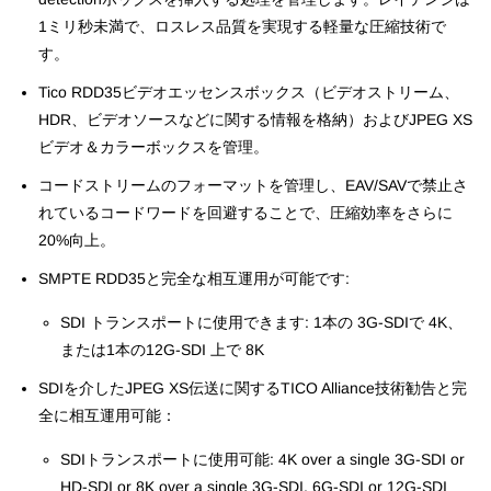
1ミリ秒未満で、ロスレス品質を実現する軽量な圧縮技術で
す。
Tico RDD35ビデオエッセンスボックス（ビデオストリーム、
HDR、ビデオソースなどに関する情報を格納）およびJPEG XS
ビデオ＆カラーボックスを管理。
コードストリームのフォーマットを管理し、EAV/SAVで禁止さ
れているコードワードを回避することで、圧縮効率をさらに
20%向上。
SMPTE RDD35と完全な相互運用が可能です:
SDI トランスポートに使用できます: 1本の 3G-SDIで 4K、
または1本の12G-SDI 上で 8K
SDIを介したJPEG XS伝送に関するTICO Alliance技術勧告と完
全に相互運用可能：
SDIトランスポートに使用可能: 4K over a single 3G-SDI or
HD-SDI or 8K over a single 3G-SDI, 6G-SDI or 12G-SDI