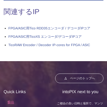
関連するIP
FPGA/ASIC用Tico RDD35エンコーダ / デコーダIPコア
FPGA/ASIC用TicoXS エンコーダ/デコーダIPコア
TicoRAW Encoder / Decoder IP-cores for FPGA / ASIC
ページのトップへ
Quick Links
intoPIX next to you
製品
ご都合の良い日時と場所で、マンツ