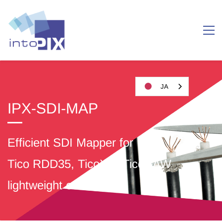
JA
IPX-SDI-MAP
Efficient SDI Mapper for
Tico RDD35, TicoXS, TicoRAW
lightweight codecs