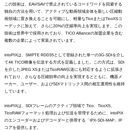
この技術は、EAV/SAVで禁止されているコードワードを回避する
独自の方法を用いて、アクティブな動画領域全体を新しい圧縮動
画領域に置き換えることを可能にし、軽量なTicoまたはTicoXSコ
ーデックに加えて、さらに20%の圧縮率向上を実現します。この
技術は世界中で採用されており、TICO Allianceの加盟企業を含む
複数の企業によって実装されています。
intoPIXは、SMPTE RDD35として登録された単一の3G-SDIを介し
て4K TICO映像を伝送する方式を定義しました。この方式は、SDI
を介したJPEG XSまたはTicoRAW伝送にも対応するように拡張さ
れており、さらなる圧縮効率の向上を実現するとともに、機器メ
ーカー、ユーザー、およびSDIマトリックス間の相互運用性を維持
しています。
intoPIXは、SDIフレームのアクティブ領域で Tico、TicoXS、
TicoRAWフォーマット処理および伝送を管理するために、intoPIX
のエンコーダーおよびデコーダーと併用する「IPX-SDI-MAP」IP
コアを提供します。