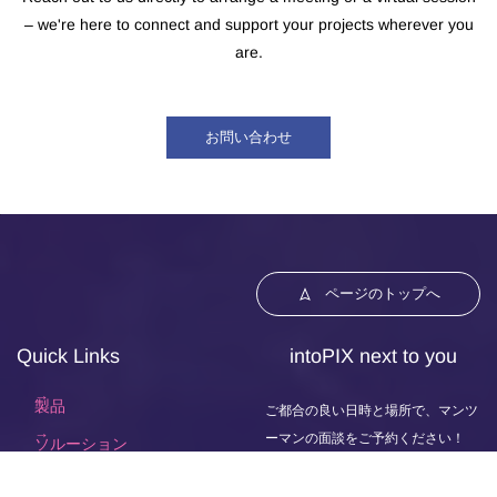
– we're here to connect and support your projects wherever you
are.
ESA Industry Space Days
IBC
お問い合わせ
CES
ISE
ビジョン
September 16-17, 2026
January 6-9, 2027
September 11-14, 2026
Automotive innovation Day
Noordwijk
,
Netherlands
アメリカ、ラスベガス
Netherlands,
Amsterdam
February 2-5, 2027
October 06-08, 2026
Booth #8F85
July 01, 2026
スペイン、バルセロナ
Stuttgart, Germany
会議を予約する
ページのトップへ
Suwon Convention Center, Korea
会議を予約する
Medica
会議を予約する
Quick Links
intoPIX next to you
会議を予約する
November 16-19, 2026
製品
Dusseldörf
, Germany
ご都合の良い日時と場所で、マンツ
Mobile World Congress
ーマンの面談をご予約ください！
ソルーション
Space Tech Expo
会議を予約する
ニュース
March 1-4, 2027
お問い合わせ