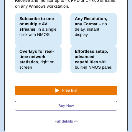
Receive and monitor up to 4x FHD or 1 4K60 streams
on any Windows workstation.
Subscribe to one
Any Resolution,
or multiple AV
any Format
– no
streams
, in a single
delay, instant
click with NMOS
display
Overlays for real-
Effortless setup,
time network
advanced
statistics
, right on
capabilities
with
screen
built-in NMOS panel
Free trial
Buy Now
Full details ->