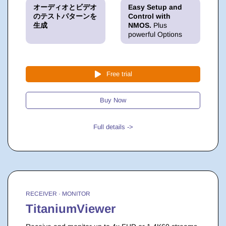
オーディオとビデオ
Easy Setup and
のテストパターンを
Control with
生成
NMOS.
Plus
powerful Options
Free trial
Buy Now
Full details ->
RECEIVER · MONITOR
TitaniumViewer