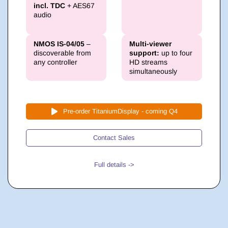
incl. TDC
+ AES67
audio
NMOS IS-04/05
–
Multi-viewer
discoverable from
support:
up to
four
any controller
HD streams
simultaneously
Pre-order TitaniumDisplay - coming Q4
Contact Sales
Full details ->