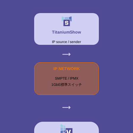
TitaniumShow
IP source / sender
IP NETWORK
SMPTE / IPMX
1GbE標準スイッチ