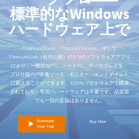
標準的なWindows
ハードウェア上で
TitaniumShow、TitaniumViewer、そして
TitaniumLink（近日公開）の3つのソフトウェアアプリ
により、一般的なPC、ノートPC、ディスプレイを、
プロ仕様のIP映像ソース、モニター、エンドポイント
に変えることができます。100%ソフトウェアで構成
されており、専用のハードウェアは不要です。品質面
でも一切の妥協はありません。
Download
Buy Now
Free Trial