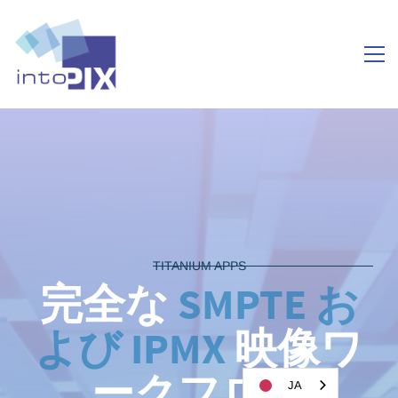
TITANIUM APPS
完全な
SMPTE お
よび IPMX
映像ワ
ークフロー
JA