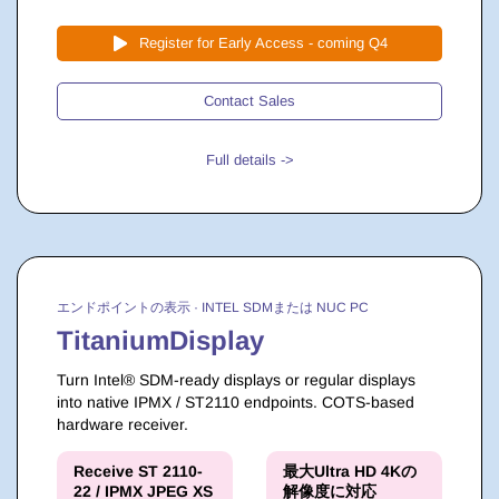
Register for Early Access - coming Q4
Contact Sales
Full details ->
エンドポイントの表示 · INTEL SDMまたは NUC PC
TitaniumDisplay
Turn Intel® SDM-ready displays or regular displays
into native IPMX / ST2110 endpoints. COTS-based
hardware receiver.
Receive ST 2110-
最大Ultra HD 4Kの
22 / IPMX JPEG XS
解像度に対応