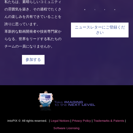
私たちは、素晴らしいコミュニティ
の雰囲気を築き、その過程でたくさ
んの楽しみを共有できていることを
誇りに思っています。
ニュースレターにご登録くだ
革新的な動画開発者や技術専門家か
さい
らなる、世界をリードする私たちの
チームの一員になりませんか。
参加する
intoPIX © All rights reserved. |
L
egal Notice
s
|
Privacy Polic
y
|
Trademarks
& Patents
|
Software Licensing