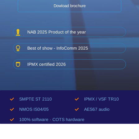
Dowload brochure
NAB 2025 Product of the year
Best of show - InfoComm 2025
IPMX certified 2026
SMPTE ST 2110
IPMX / VSF TR10
NMOS IS04/05
AES67 audio
100% software · COTS hardware