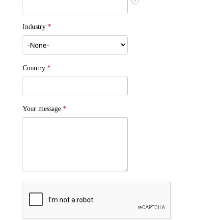
?
Industry
*
Country
*
Your message
*