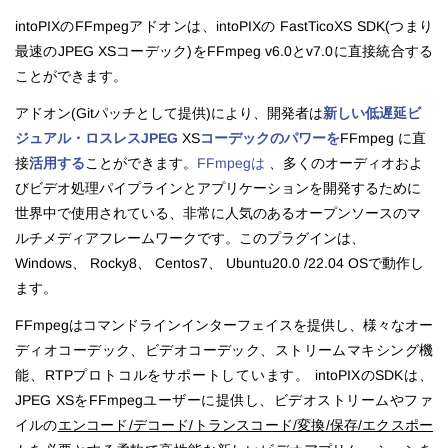
intoPIXのFFmpegアドオンは、intoPIXの FastTicoXS SDK(つまり
最速のJPEG XSコーデック)をFFmpeg v6.0とv7.0に直接統合する
ことができます。
アドオン(Gitパッチとして提供)
により、開発者は
新しい低遅延ビ
ジュアル・ロスレスJPEG
XS
コーデックのパワーを
FFmpeg に直
接
活用する
ことができます。
FFmpegは
、多くのオーディオおよ
びビデオ処理パイプラインとアプリケーションを開発するために
世界中で使用されている、非常に人気のあるオープンソースのマ
ルチメディアフレームワークです。このプラグインは、
Windows、
Rocky8、
Centos7、
Ubuntu20.0 /
22.04 OSで
動作し
ます
。
FFmpegはコマンドラインインターフェイスを提供し、様々なオー
ディオコーデック、ビデオコーデック、ストリームマキシング機
能、RTPプロトコルをサポートしています。
intoPIXのSDKは、
JPEG
XSを
FFmpegユーザーに提供し、ビデオストリームやファ
イルの
エンコード/デコード/トランスコード/変換/保存/エクスポー