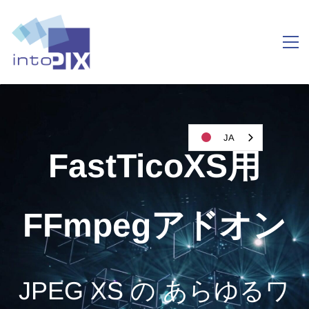
JA
FastTicoXS用
FFmpegアドオン
JPEG XS
の
あらゆるワ