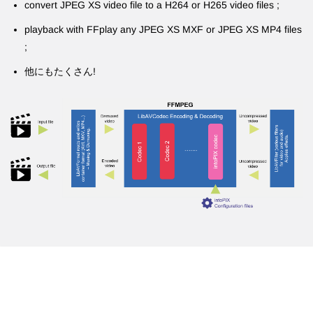
convert JPEG XS video file to a H264 or H265 video files ;
playback with FFplay any JPEG XS MXF or JPEG XS MP4 files
;
他にもたくさん!