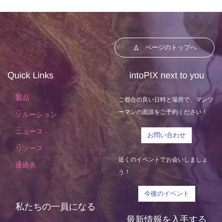
ページのトップへ
Quick Links
intoPIX next to you
製品
ご都合の良い日時と場所で、マンツ
ーマンの面談をご予約ください！
ソルーション
ニュース
お問い合わせ
リソース
近くのイベントでお会いしましょ
連絡先
う！
今後のイベント
私たちの一員になる
最新情報を入手する