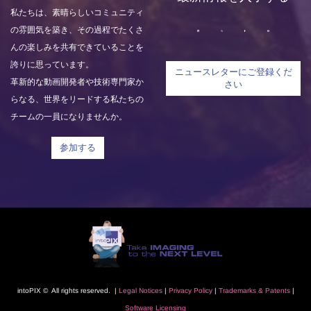
私たちは、素晴らしいコミュニティ
の雰囲気を築き、その過程でたくさ
んの楽しみを共有できていることを
誇りに思っています。
ニュースレターにご登録くだ
革新的な動画開発者や技術専門家か
さい
らなる、世界をリードする私たちの
チームの一員になりませんか。
参加する
intoPIX © All rights reserved. |
L
egal Notice
s
|
Privacy Polic
y
|
Trademarks
& Patents
|
Software Licensing