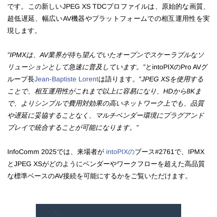
です。この新しいJPEG XS TDCプロファイルは、原始的な画質、
超低遅延、幅広いAV機器やプラットフォームでの相互運用性を実
現します。
”IPMXは、AV業界が待ち望んでいたオープンでスケーラブルなソ
リューションとして急速に普及しています。”
とintoPIXのPro AVグ
ループ長
Jean-Baptiste Lorent
は語ります。”
JPEG XSを使用する
ことで、相互運用性がこれまで以上に容易になり、HDから8Kま
で、よりシンプルで費用対効果の高いネットワーク上でも、品質
や遅延に妥協することなく、マルチベンダー環境にプラグアンド
プレイで統合することが可能になります。”
InfoComm 2025では、来場者が
intoPIXの
ブース#2761で、IPMX
とJPEG XSがどのようにベンダーやワークフローを超えた高品質
な標準ベースのAV接続を可能にするかをご覧いただけます。