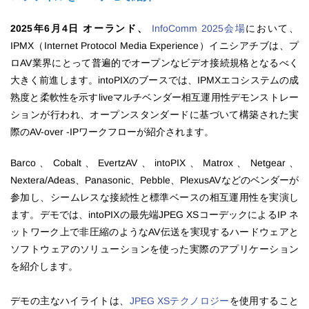
2025年6月4日 オーランド、
InfoComm 2025会場
において、
IPMX（Internet Protocol Media Experience）イニシアチブは、プ
ロAV業界にとって普遍的でオープンなビデオ接続規格となるべく
大きく前進します。intoPIXのブースでは、IPMXエコシステムの成
熟度と柔軟性を示すliveマルチベンダー相互運用性デモンストレー
ションが行われ、オープンスタンダードに基づいて構築された実
際のAV-over -IPワークフローが紹介されます。
Barco、Cobalt、EvertzAV、intoPIX、Matrox、Netgear、
Nextera/Adeas、Panasonic、Pebble、PlexusAVなどのベンダーが
参加し、シームレスな接続性と標準ベースの相互運用性を実演し
ます。デモでは、intoPIXの最先端JPEG XSコーデックによるIP ネ
ットワーク上で非圧縮のようなAV伝送を実現するハードウェアと
ソフトウェアのソリューションを使った実際のアプリケーション
を紹介します。
デモの主なハイライトは、
JPEG XSテクノロジー
を使用すること