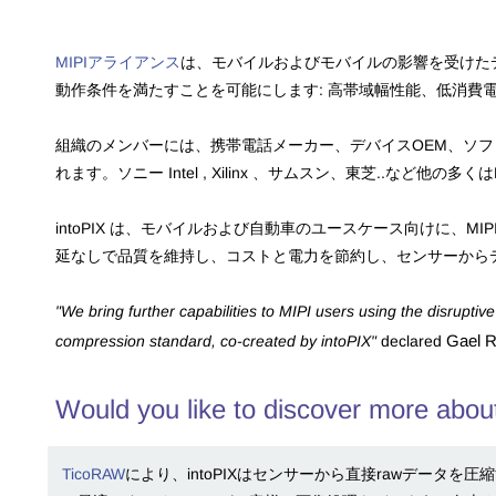
MIPIアライアンス
は、モバイルおよびモバイルの影響を受けた
動作条件を満たすことを可能にします: 高帯域幅性能、低消費
組織のメンバーには、携帯電話メーカー、デバイスOEM、ソフ
れます。ソニー Intel , Xilinx 、サムスン、東芝..など
intoPIX は、モバイルおよび自動車のユースケース向けに
延なしで品質を維持し、コストと電力を節約し、センサーから
"We bring further capabilities to MIPI users using the disrupt
Gael R
compression standard, co-created by intoPIX"
declared
Would you like to discover more abou
TicoRAW
により、intoPIXはセンサーから直接rawデー