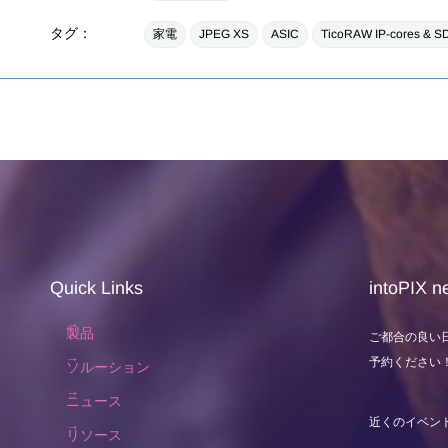
タグ：
家電
JPEG XS
ASIC
TicoRAW IP-cores & S
Quick Links
intoPIX ne
製品
ご都合の良い
予約ください
ソルーション
ニュース
近くのイベン
リソース