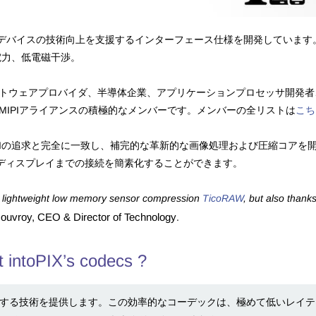
デバイスの技術向上を支援するインターフェース仕様を開発しています
電力、低電磁干渉。
トウェアプロバイダ、半導体企業、アプリケーションプロセッサ開発者、
他の多くはMIPIアライアンスの積極的なメンバーです。メンバーの全リストは
こち
、MIPIの追求と完全に一致し、補完的な革新的な画像処理および圧縮コア
ディスプレイまでの接続を簡素化することができます。
ive lightweight low memory sensor compression
TicoRAW
, but also thank
ouvroy, CEO & Director of Technology
.
t intoPIX’s codecs ?
タを圧縮する技術を提供します。この効率的なコーデックは、極めて低いレ