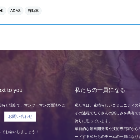
DK
ADAS
自動車
xt to you
私たちの一員になる
日時と場所で、マンツーマンの面談をご
私たちは、素晴らしいコミュニティの
！
その過程でたくさんの楽しみを共有で
お問い合わせ
誇りに思っています。
革新的な動画開発者や技術専門家から
トでお会いしましょう！
ードする私たちのチームの一員になり