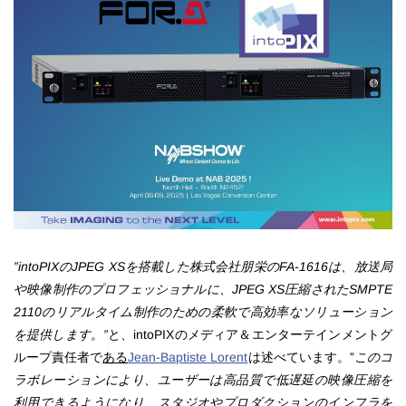
”intoPIXのJPEG XSを搭載した株式会社朋栄のFA-1616は、放送局
や映像制作のプロフェッショナルに、JPEG XS圧縮されたSMPTE
2110のリアルタイム制作のための柔軟で高効率なソリューション
を提供します。”
と、intoPIXのメディア＆エンターテインメントグ
ループ責任者で
ある
Jean-Baptiste Lorent
は述べています。”
このコ
ラボレーションにより、ユーザーは高品質で低遅延の映像圧縮を
利用できるようになり、スタジオやプロダクションのインフラを