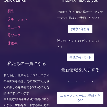
Quick Links
intoPIX next to you
製品
ご都合の良い日時と場所で、マンツ
ーマンの面談をご予約ください！
ソルーション
ニュース
お問い合わせ
リソース
近くのイベントでお会いしましょ
連絡先
う！
今後のイベント
私たちの一員になる
最新情報を入手する
私たちは、素晴らしいコミュニティ
の雰囲気を築き、その過程でたくさ
んの楽しみを共有できていることを
誇りに思っています。
ニュースレターにご登録くだ
革新的な動画開発者や技術専門家か
さい
らなる、世界をリードする私たちの