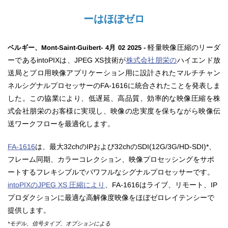
ーはほぼゼロ
軽量映像圧縮のリーダ
ベルギー、Mont-Saint-Guibert- 4月 02 2025 -
ーであるintoPIXは、JPEG XS技術が
株式会社朋栄の
ハイエンド放
送局とプロ用映像アプリケーション用に設計されたマルチチャン
ネルシグナルプロセッサーのFA-1616に統合されたことを発表しま
した。この協業により、低遅延、高品質、効率的な映像圧縮を株
式会社朋栄のお客様に実現し、映像の忠実度を保ちながら映像伝
送ワークフローを最適化します。
FA-1616
は、最大32chのIPおよび32chのSDI(12G/3G/HD-SDI)*、
フレーム同期、カラーコレクション、映像プロセッシングをサポ
ートするフレキシブルでパワフルなシグナルプロセッサーです。
intoPIXのJPEG XS
圧縮により
、FA-1616はライブ、リモート、IP
プロダクションに最適な高解像度映像をほぼゼロレイテンシーで
提供します。
*モデル、信号タイプ、オプションによる