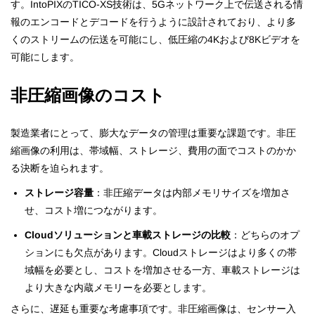
す。IntoPIXのTICO-XS技術は、5Gネットワーク上で伝送される情
報のエンコードとデコードを行うように設計されており、より多
くのストリームの伝送を可能にし、低圧縮の4Kおよび8Kビデオを
可能にします。
非圧縮画像のコスト
製造業者にとって、膨大なデータの管理は重要な課題です。非圧
縮画像の利用は、帯域幅、ストレージ、費用の面でコストのかか
る決断を迫られます。
ストレージ容量
：非圧縮データは内部メモリサイズを増加さ
せ、コスト増につながります。
Cloudソリューションと車載ストレージの比較
：どちらのオプ
ションにも欠点があります。Cloudストレージはより多くの帯
域幅を必要とし、コストを増加させる一方、車載ストレージは
より大きな内蔵メモリーを必要とします。
さらに、遅延も重要な考慮事項です。非圧縮画像は、センサー入