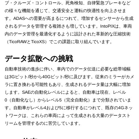
ブ・クルーズ・コントロール、死角検知、自律緊急ブレーキなど
の様々な機能を通じて、交通安全と運転の快適性を向上させま
す。ADASへの需要が高まるにつれて、増加するセンサーから生成
されるデータを管理する複雑さも増しています。IntoPIXは、車両
内のデータ管理を最適化するように設計された革新的な圧縮技術
（TicoRAWとTicoXS）でこの課題に取り組んでいます。
データ拡散への挑戦
自動車技術の進歩に伴い、車内でのデータ伝送に必要な総帯域幅
は3Gビット/秒から40Gビット/秒に及びます。従来のミラーがカメ
ラに置き換わる可能性もあり、生成されるデータ量は大幅に増加
します。SAEの自動化レベルによると、自動車は現在、レベル
0（自動化なし）からレベル5（完全自動化）まで分類されていま
す。自動車がレベル4および5に移行するにつれて、既存の4Gネッ
トワークは、これらの車両によって生成される大量のデータスト
リームを管理するのに苦労しています。